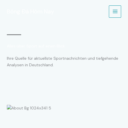
Zum
Inhalt
Bóng Đá Hôm Nay
springen
Alles über Sport auf einen Blick
Ihre Quelle für aktuellste Sportnachrichten und tiefgehende
Analysen in Deutschland.