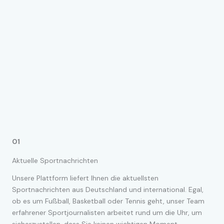
01
Aktuelle Sportnachrichten
Unsere Plattform liefert Ihnen die aktuellsten
Sportnachrichten aus Deutschland und international. Egal,
ob es um Fußball, Basketball oder Tennis geht, unser Team
erfahrener Sportjournalisten arbeitet rund um die Uhr, um