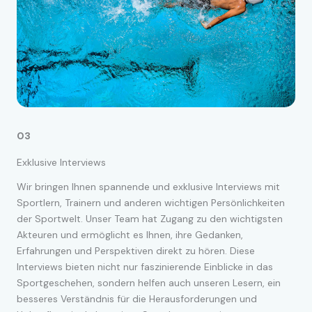
03
Exklusive Interviews
Wir bringen Ihnen spannende und exklusive Interviews mit
Sportlern, Trainern und anderen wichtigen Persönlichkeiten
der Sportwelt. Unser Team hat Zugang zu den wichtigsten
Akteuren und ermöglicht es Ihnen, ihre Gedanken,
Erfahrungen und Perspektiven direkt zu hören. Diese
Interviews bieten nicht nur faszinierende Einblicke in das
Sportgeschehen, sondern helfen auch unseren Lesern, ein
besseres Verständnis für die Herausforderungen und