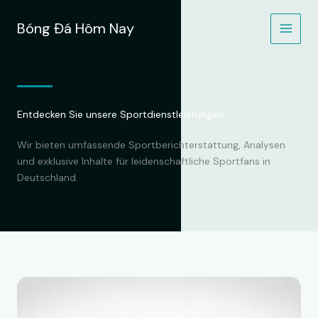
Zum
Inhalt
Bóng Đá Hôm Nay
springen
Entdecken Sie unsere Sportdienstleistungen
Wir bieten umfassende Sportberichterstattung, Analysen
und exklusive Inhalte für leidenschaftliche Sportfans in
Deutschland.