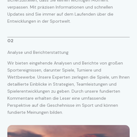
sicherzustellen, dass Sie keinen wichtigen Moment
verpassen. Mit präzisen Informationen und schnellen
Updates sind Sie immer auf dem Laufenden über die
Entwicklungen in der Sportwelt.
02
Analyse und Berichterstattung
Wir bieten eingehende Analysen und Berichte von großen
Sportereignissen, darunter Spiele, Turniere und
Wettbewerbe. Unsere Experten zerlegen die Spiele, um Ihnen
detaillierte Einblicke in Strategien, Teamleistungen und
Spielerentwicklungen zu geben. Durch unsere fundierten
Kommentare erhalten die Leser eine umfassende
Perspektive auf die Geschehnisse im Sport und können
fundierte Meinungen bilden.